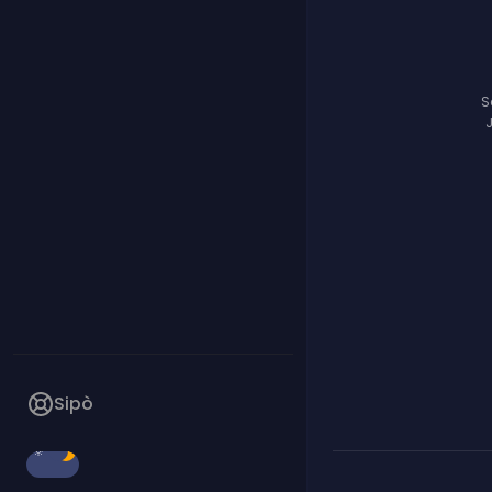
S
J
Sipò