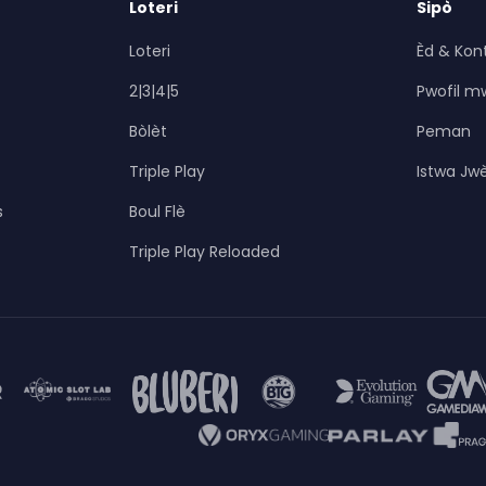
Loteri
Sipò
Loteri
Èd & Kon
2|3|4|5
Pwofil m
Bòlèt
Peman
Triple Play
Istwa Jw
s
Boul Flè
Triple Play Reloaded