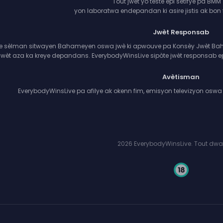
Tout jwèt yo teste epi sètifye pa BMM
yon laboratwa endepandan ki asire jistis ak bon
Jwèt Responsab
e sèlman sitwayen Bahameyen oswa jwè ki apwouve pa Konsèy Jwèt Bahama
wèt aza ka kreye depandans. EverybodyWinsLive sipòte jwèt responsab e
Avètisman
EverybodyWinsLive pa afilye ak okenn fim, emisyon televizyon oswa m
2026 EverybodyWinsLive. Tout dwa 