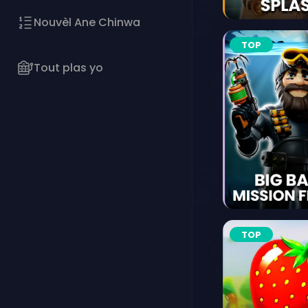
Nouvèl Ane Chinwa
TOP
Tout plas yo
TOP