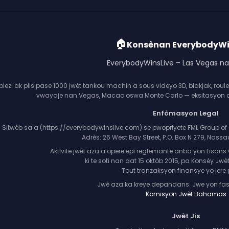
🏠
Konsènan EverybodyWi
EverybodyWinsLive – Las Vegas n
plezi ak plis pase 1000 jwèt tankou machin a sous videyo 3D, blakjak, roule
vwayaje nan Vegas, Macao oswa Monte Carlo — eksitasyon an
Enfòmasyon Legal
Sitwèb sa a (https://everybodywinslive.com) se pwopriyete FML Group 
Adrès: 26 West Bay Street, P.O. Box N 279, Nassa
Aktivite jwèt aza a opere epi reglemante anba yon Lisans
ki te soti nan dat 15 oktòb 2015, pa Konsèy J
Tout tranzaksyon finansye yo jere 
Jwè aza ka kreye depandans. Jwe yon fa
Komisyon Jwèt Bahamas
Jwèt Jis