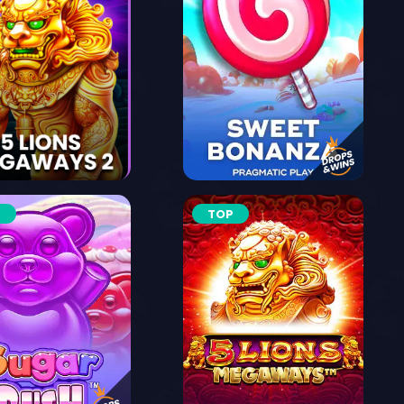
P
TOP