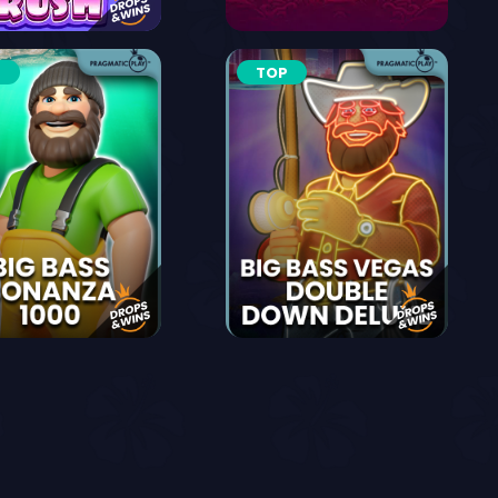
P
TOP