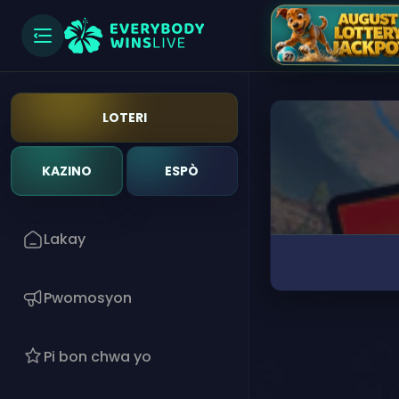
LOTERI
KAZINO
ESPÒ
Lakay
Pwomosyon
Pi bon chwa yo