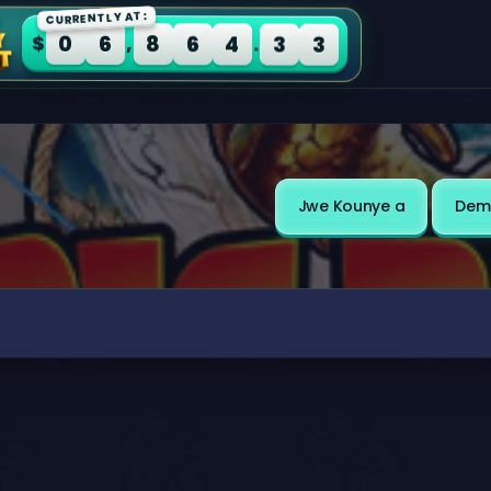
CURRENTLY AT:
0
6
8
6
4
3
3
$
,
.
Jwe Kounye a
Dem