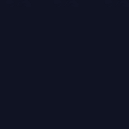
. Tout dwa rezève.
Loteri
Sipò
Loteri
Èd & Kon
2|3|4|5
Pwofil m