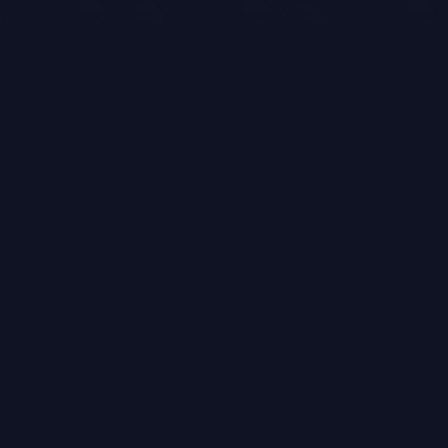
Legal
takte
Tèm ak Kondisyon
wen an
Règleman sou enfòmasyon