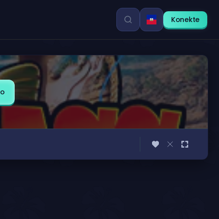
Konekte
o