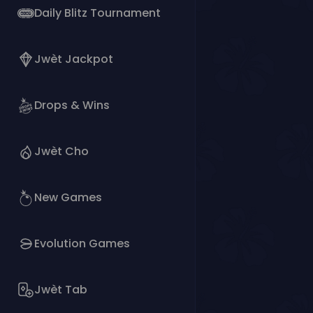
Daily Blitz Tournament
Jwèt Jackpot
Drops & Wins
Jwèt Cho
New Games
Evolution Games
Jwèt Tab