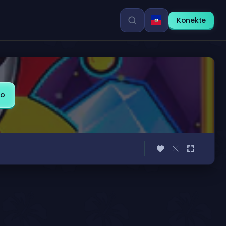
Konekte
o