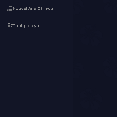
Nouvèl Ane Chinwa
Tout plas yo