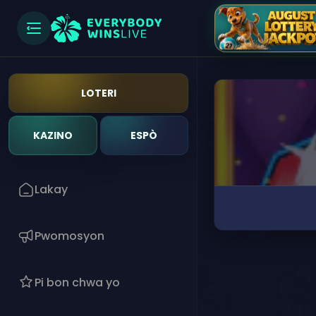
LOTERI
KAZINO
ESPÒ
Lakay
Pwomosyon
Pi bon chwa yo