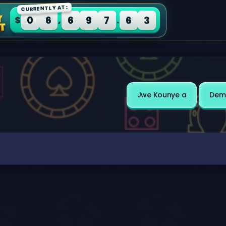
CURRENTLY AT:
0
6
6
9
7
6
3
$
,
.
Jwe Kounye a
Dem