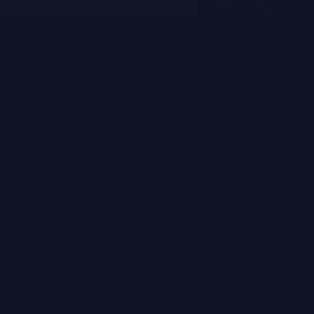
2026 EverybodyWinsLive
Eksplore
Kazino
Espò