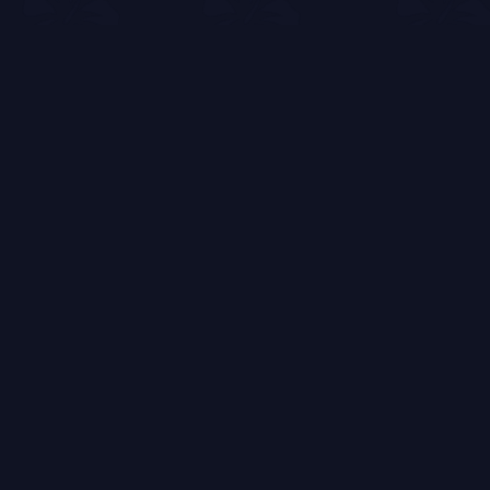
. Tout dwa rezève.
Loteri
Sipò
Loteri
Èd & Kon
2|3|4|5
Pwofil m