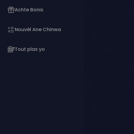
Achte Bonis
Nouvèl Ane Chinwa
Tout plas yo