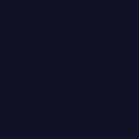
Eksplore
Loteri