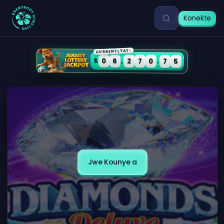
Konekte
CURRENTLY AT:
0
6
2
7
0
7
5
$
,
.
Jwe Kounye a