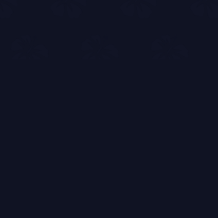
Eksplore
Loteri