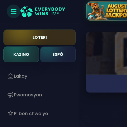
LOTERI
KAZINO
ESPÒ
Lakay
Pwomosyon
Pi bon chwa yo