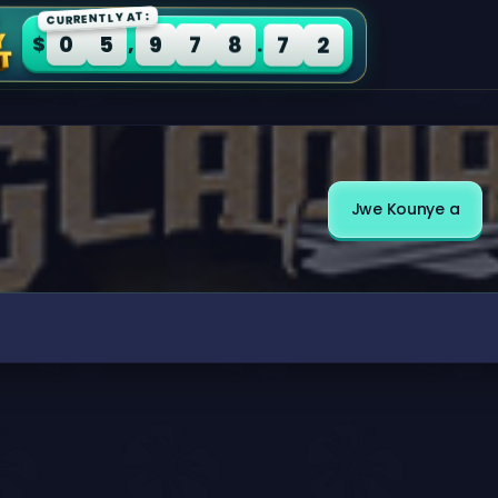
CURRENTLY AT:
0
5
9
7
8
7
2
$
,
.
Jwe Kounye a