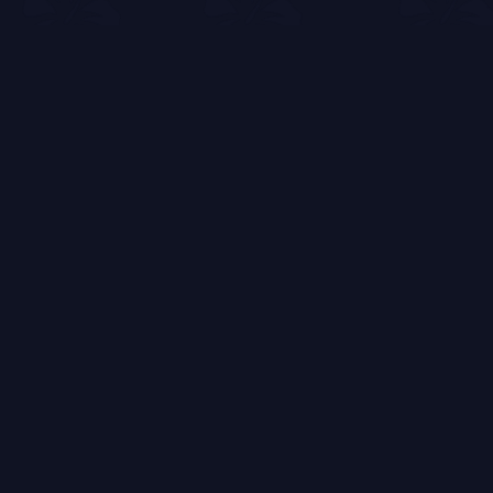
. Tout dwa rezève.
Loteri
Sipò
Loteri
Èd & Kon
2|3|4|5
Pwofil m