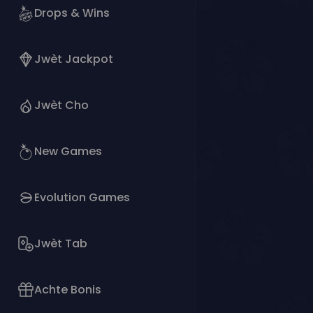
Drops & Wins
Jwèt Jackpot
Jwèt Cho
New Games
Evolution Games
Jwèt Tab
Achte Bonis