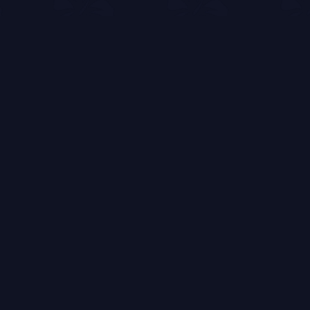
Legal
takte
Tèm ak Kondisyon
wen an
Règleman sou enfòmasyon