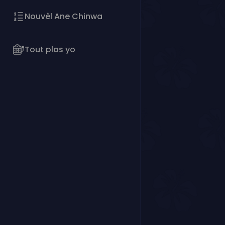
Nouvèl Ane Chinwa
Tout plas yo