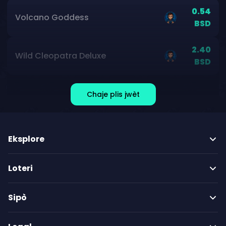
0.54
Volcano Goddess
BSD
2.40
Wild Cleopatra Deluxe
BSD
Chaje plis jwèt
Eksplore
Loteri
Sipò