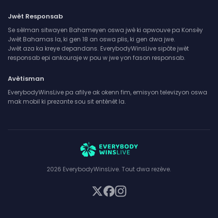
Jwèt Responsab
Se sèlman sitwayen Bahameyen oswa jwè ki apwouve pa Konsèy
Jwèt Bahamas la, ki gen 18 an oswa plis, ki gen dwa jwe.
Jwèt aza ka kreye depandans. EverybodyWinsLive sipòte jwèt
responsab epi ankouraje w pou w jwe yon fason responsab.
Avètisman
EverybodyWinsLive pa afilye ak okenn fim, emisyon televizyon oswa
mak mobil ki prezante sou sit entènèt la.
2026 EverybodyWinsLive. Tout dwa rezève.