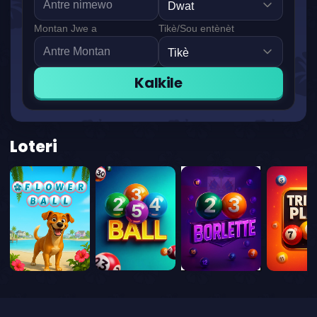
Montan Jwe a
Tikè/Sou entènèt
Kalkile
Loteri