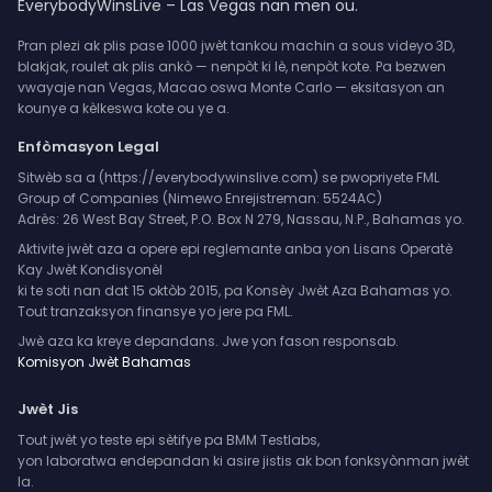
EverybodyWinsLive – Las Vegas nan men ou.
Pran plezi ak plis pase 1000 jwèt tankou machin a sous videyo 3D,
blakjak, roulet ak plis ankò — nenpòt ki lè, nenpòt kote. Pa bezwen
vwayaje nan Vegas, Macao oswa Monte Carlo — eksitasyon an
kounye a kèlkeswa kote ou ye a.
Enfòmasyon Legal
Sitwèb sa a (https://everybodywinslive.com) se pwopriyete FML
Group of Companies (Nimewo Enrejistreman: 5524AC)
Adrès: 26 West Bay Street, P.O. Box N 279, Nassau, N.P., Bahamas yo.
Aktivite jwèt aza a opere epi reglemante anba yon Lisans Operatè
Kay Jwèt Kondisyonèl
ki te soti nan dat 15 oktòb 2015, pa Konsèy Jwèt Aza Bahamas yo.
Tout tranzaksyon finansye yo jere pa FML.
Jwè aza ka kreye depandans. Jwe yon fason responsab.
Komisyon Jwèt Bahamas
Jwèt Jis
Tout jwèt yo teste epi sètifye pa BMM Testlabs,
yon laboratwa endepandan ki asire jistis ak bon fonksyònman jwèt
la.