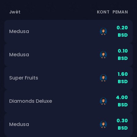
Jwèt
KONT
PEMAN
0.20
Medusa
BSD
0.10
Medusa
BSD
1.60
Super Fruits
BSD
4.00
Diamonds Deluxe
BSD
0.30
Medusa
BSD