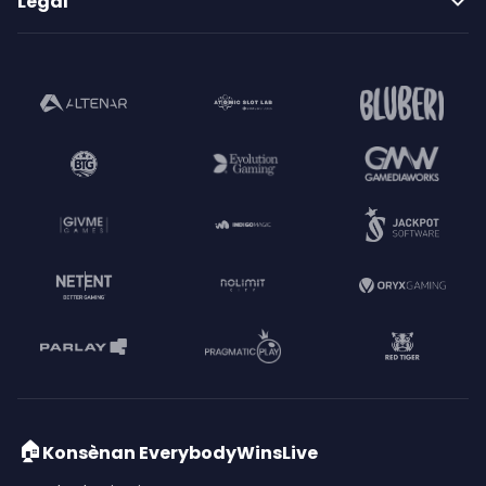
Legal
🏠
Konsènan EverybodyWinsLive